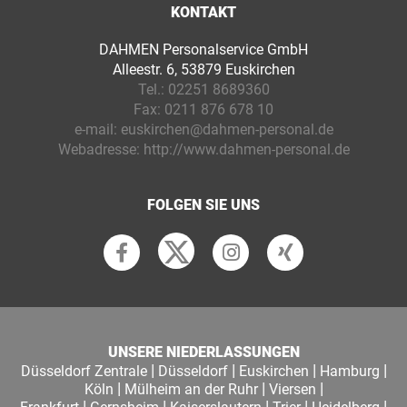
KONTAKT
DAHMEN Personalservice GmbH
Alleestr. 6, 53879 Euskirchen
Tel.:
02251 8689360
Fax:
0211 876 678 10
e-mail:
euskirchen@dahmen-personal.de
Webadresse:
http://www.dahmen-personal.de
FOLGEN SIE UNS
UNSERE NIEDERLASSUNGEN
|
|
|
|
Düsseldorf Zentrale
Düsseldorf
Euskirchen
Hamburg
|
|
|
Köln
Mülheim an der Ruhr
Viersen
|
|
|
|
|