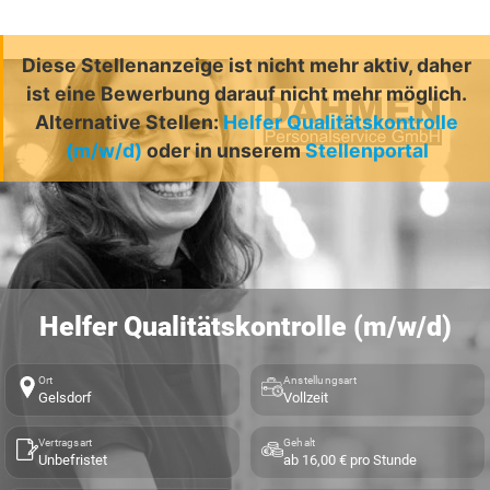
Diese Stellenanzeige ist nicht mehr aktiv, daher
ist eine Bewerbung darauf nicht mehr möglich.
Alternative Stellen:
Helfer Qualitätskontrolle
(m/w/d)
oder in unserem
Stellenportal
Helfer Qualitätskontrolle (m/w/d)
Ort
Anstellungsart
Gelsdorf
Vollzeit
Vertragsart
Gehalt
Unbefristet
ab 16,00 € pro Stunde