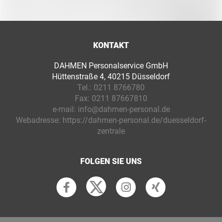
KONTAKT
DAHMEN Personalservice GmbH
Hüttenstraße 4, 40215 Düsseldorf
Tel.:
0211 8766780
Fax:
0211 87667810
e-mail:
info@dahmen-personal.de
Webadresse:
https://dahmen-personal.de/duesseldorf-
zentrale
FOLGEN SIE UNS