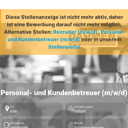
Diese Stellenanzeige ist nicht mehr aktiv, daher
ist eine Bewerbung darauf nicht mehr möglich.
Alternative Stellen:
Recruiter (m/w/d)
,
Personal-
und Kundenbetreuer (m/w/d)
oder in unserem
Stellenportal
Personal- und Kundenbetreuer (m/w/d)
Ort
Anstellungsart
Köln
Vollzeit
Vertragsart
Benefit
Unbefristet
Aufstiegschancen