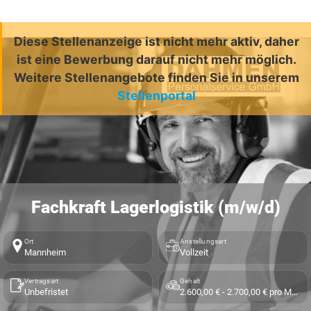
Diese Stellenanzeige ist nicht mehr aktiv, daher
ist eine Bewerbung darauf nicht mehr möglich.
Weitere Stellenangebote finden Sie in unserem
Stellenportal
Fachkraft Lagerlogistik (m/w/d)
Ort
Anstellungsart
Mannheim
Vollzeit
Vertragsart
Gehalt
Unbefristet
2.600,00 € - 2.700,00 € pro Monat