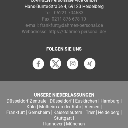
DAHMEN Personalservice GmbH
Hans-Bunte-Straße 4, 69123 Heidelberg
Tel.:
06221 704683
Fax:
0211 876 678 10
e-mail:
frankfurt@dahmen-personal.de
Webadresse:
https://dahmen-personal.de/
FOLGEN SIE UNS
UNSERE NIEDERLASSUNGEN
|
|
|
|
Düsseldorf Zentrale
Düsseldorf
Euskirchen
Hamburg
|
|
|
Köln
Mülheim an der Ruhr
Viersen
|
|
|
|
|
Frankfurt
Gernsheim
Kaiserslautern
Trier
Heidelberg
|
Stuttgart
|
Hannover
München