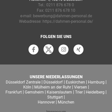
Tel.:
0211 876 678 0
Fax:
0211 876 678 10
e-mail:
bewerbung@dahmen-personal.de
Webadresse:
https://dahmen-personal.de/
FOLGEN SIE UNS
UNSERE NIEDERLASSUNGEN
|
|
|
|
Düsseldorf Zentrale
Düsseldorf
Euskirchen
Hamburg
|
|
|
Köln
Mülheim an der Ruhr
Viersen
|
|
|
|
|
Frankfurt
Gernsheim
Kaiserslautern
Trier
Heidelberg
|
Stuttgart
|
Hannover
München
Impressum