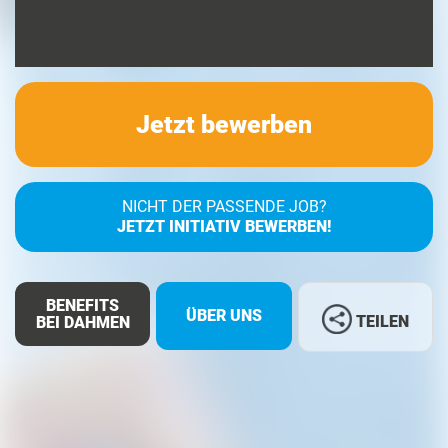
Jetzt bewerben
NICHT DER PASSENDE JOB?
JETZT INITIATIV BEWERBEN!
BENEFITS
ÜBER UNS
TEILEN
BEI DAHMEN
Facebook