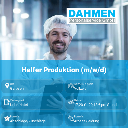
Helfer Produktion (m/w/d)
Ort
Anstellungsart
Garbsen
Vollzeit
Vertragsart
Gehalt
Unbefristet
17,20 € - 20,13 € pro Stunde
Benefit
Benefit
Abschläge/Zuschläge
Arbeitskleidung