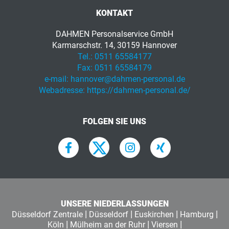
KONTAKT
DAHMEN Personalservice GmbH
Karmarschstr. 14, 30159 Hannover
Tel.:
0511 65584177
Fax:
0511 65584179
e-mail:
hannover@dahmen-personal.de
Webadresse:
https://dahmen-personal.de/
FOLGEN SIE UNS
UNSERE NIEDERLASSUNGEN
|
|
|
|
Düsseldorf Zentrale
Düsseldorf
Euskirchen
Hamburg
|
|
|
Köln
Mülheim an der Ruhr
Viersen