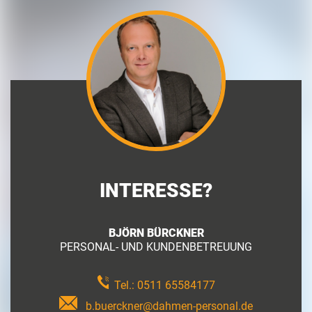
INTERESSE?
BJÖRN BÜRCKNER
PERSONAL- UND KUNDENBETREUUNG
Tel.:
0511 65584177
b.buerckner@dahmen-personal.de