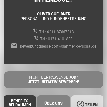
OLIVER GOELDNER
PERSONAL- UND KUNDENBETREUUNG
Tel.:
0211 87667813
Tel.:
0171 4101833
bewerbungduesseldorf@dahmen-personal.de
NICHT DER PASSENDE JOB?
JETZT INITIATIV BEWERBEN!
BENEFITS
ÜBER UNS
TEILEN
BEI DAHMEN