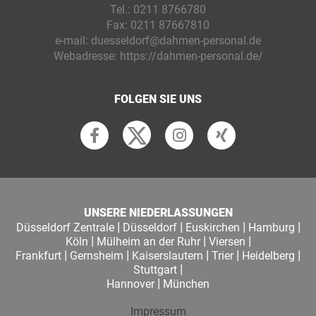
Tel.:
0211 8766780
Fax:
0211 87667810
e-mail:
duesseldorf@dahmen-personal.de
Webadresse:
https://dahmen-personal.de/
FOLGEN SIE UNS
UNSERE NIEDERLASSUNGEN
|
|
|
|
Düsseldorf Zentrale
Düsseldorf
Euskirchen
Hamburg
|
|
|
Köln
Mülheim an der Ruhr
Viersen
|
|
|
|
|
Frankfurt
Gernsheim
Kaiserslautern
Trier
Heidelberg
|
Stuttgart
|
Hannover
München
Impressum