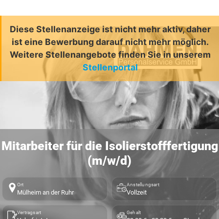
Diese Stellenanzeige ist nicht mehr aktiv, daher
ist eine Bewerbung darauf nicht mehr möglich.
Weitere Stellenangebote finden Sie in unserem
Stellenportal
Mitarbeiter für die Isolierstofffertigung
(m/w/d)
Ort
Anstellungsart
Mülheim an der Ruhr
Vollzeit
Vertragsart
Gehalt