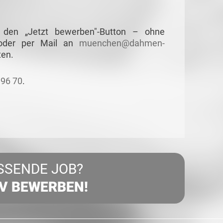
 den „Jetzt bewerben"-Button – ohne
 oder per Mail an
muenchen@dahmen-
ten.
196 70
.
SSENDE JOB?
IV BEWERBEN!