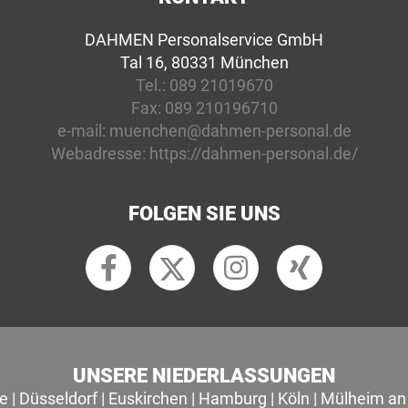
DAHMEN Personalservice GmbH
Tal 16, 80331 München
Tel.:
089 21019670
Fax:
089 210196710
e-mail:
muenchen@dahmen-personal.de
Webadresse:
https://dahmen-personal.de/
FOLGEN SIE UNS
UNSERE NIEDERLASSUNGEN
le
|
Düsseldorf
|
Euskirchen
|
Hamburg
|
Köln
|
Mülheim an 