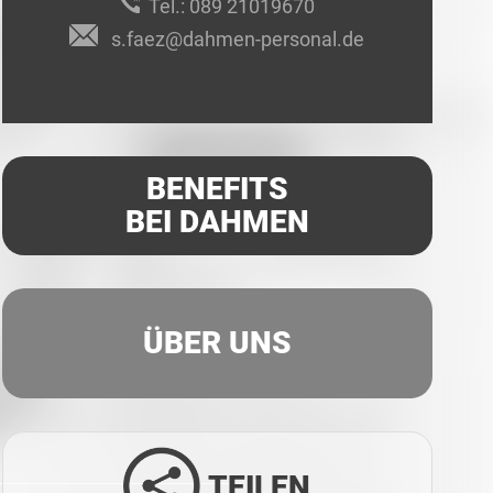
Tel.:
089 21019670
s.faez@dahmen-personal.de
BENEFITS
BEI DAHMEN
ÜBER UNS
TEILEN