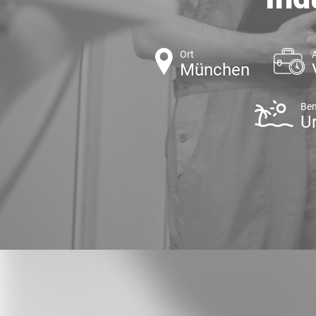
Ort
München
Ben
U