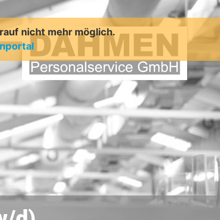
arauf nicht mehr möglich.
enportal
w/d)