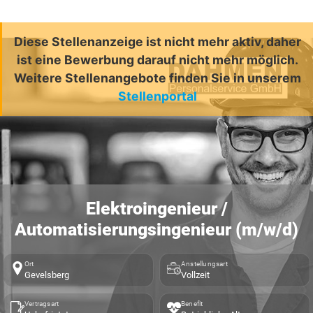
Diese Stellenanzeige ist nicht mehr aktiv, daher
ist eine Bewerbung darauf nicht mehr möglich.
Weitere Stellenangebote finden Sie in unserem
Stellenportal
Elektroingenieur /
Automatisierungsingenieur (m/w/d)
Ort
Anstellungsart
Gevelsberg
Vollzeit
Vertragsart
Benefit