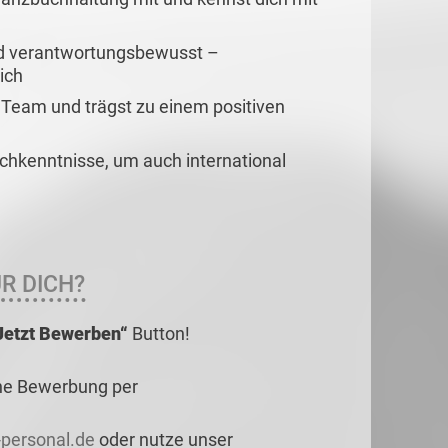
und verantwortungsbewusst –
lich
m Team und trägst zu einem positiven
schkenntnisse, um auch international
R DICH?
Jetzt Bewerben“
Button!
ne Bewerbung per
personal.de
oder nutze unser