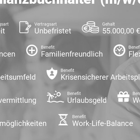
gsart
Vertragsart
Gehalt
it
Unbefristet
55.000,00 €
Benefit
Benef
ancen
Familienfreundlich
Fle
Benefit
eitsumfeld
Krisensicherer Arbeitsp
Benefit
Ben
vermittlung
Urlaubsgeld
W
Benefit
smöglichkeiten
Work-Life-Balance