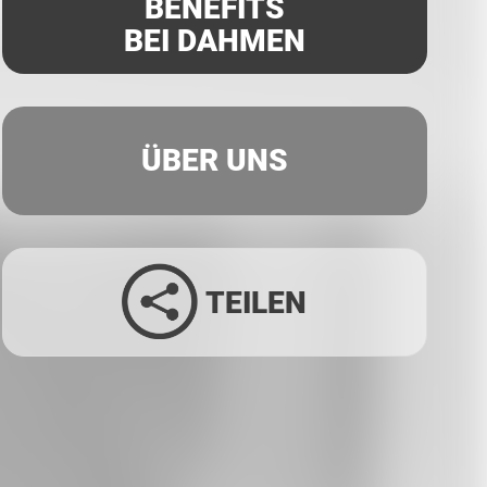
BENEFITS
BEI DAHMEN
ÜBER UNS
TEILEN
Facebook
Twitter
LinkedIn
Xing