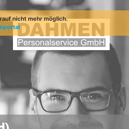
arauf nicht mehr möglich.
enportal
d)