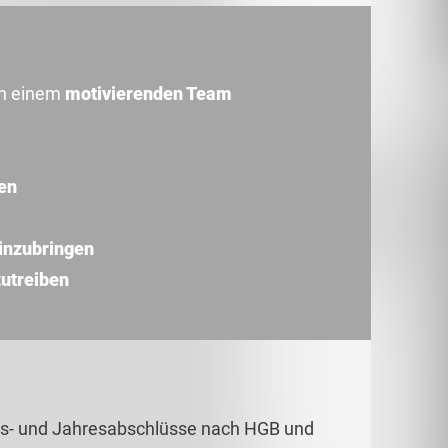
n einem
motivierenden Team
en
einzubringen
zutreiben
als- und Jahresabschlüsse nach HGB und