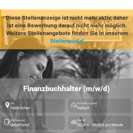
Diese Stellenanzeige ist nicht mehr aktiv, daher
ist eine Bewerbung darauf nicht mehr möglich.
Weitere Stellenangebote finden Sie in unserem
Stellenportal
Finanzbuchhalter (m/w/d)
Ort
Anstellungsart
Feldkirchen
Vollzeit
Vertragsart
Gehalt
Unbefristet
30,00 € - 40,00 € pro Stunde