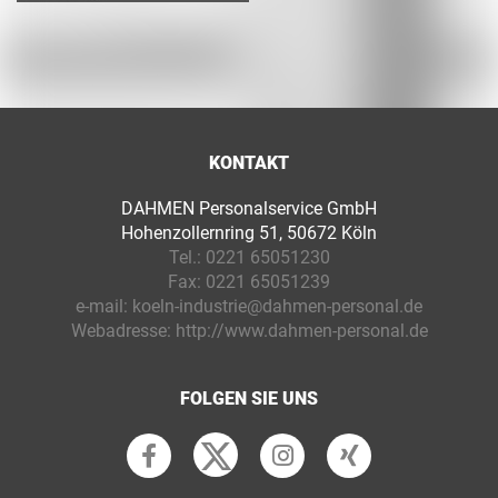
KONTAKT
DAHMEN Personalservice GmbH
Hohenzollernring 51, 50672 Köln
Tel.:
0221 65051230
Fax:
0221 65051239
e-mail:
koeln-industrie@dahmen-personal.de
Webadresse:
http://www.dahmen-personal.de
FOLGEN SIE UNS