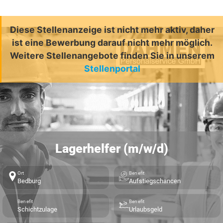
Diese Stellenanzeige ist nicht mehr aktiv, daher
ist eine Bewerbung darauf nicht mehr möglich.
Weitere Stellenangebote finden Sie in unserem
Stellenportal
Lagerhelfer (m/w/d)
Ort
Benefit
Bedburg
Aufstiegschancen
Benefit
Benefit
Schichtzulage
Urlaubsgeld