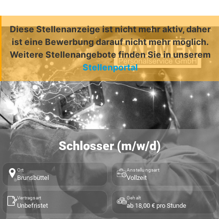
Diese Stellenanzeige ist nicht mehr aktiv, daher
ist eine Bewerbung darauf nicht mehr möglich.
Weitere Stellenangebote finden Sie in unserem
Stellenportal
Schlosser (m/w/d)
Ort
Anstellungsart
Brunsbüttel
Vollzeit
Vertragsart
Gehalt
Unbefristet
ab 18,00 € pro Stunde