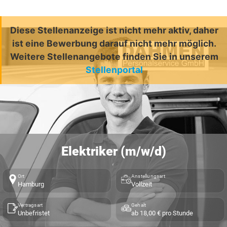
Diese Stellenanzeige ist nicht mehr aktiv, daher
ist eine Bewerbung darauf nicht mehr möglich.
Weitere Stellenangebote finden Sie in unserem
Stellenportal
Elektriker (m/w/d)
Ort
Anstellungsart
Hamburg
Vollzeit
Vertragsart
Gehalt
Unbefristet
ab 18,00 € pro Stunde