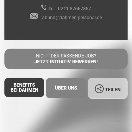
Tel.:
0211 87667857
v.bund@dahmen-personal.de
NICHT DER PASSENDE JOB?
JETZT INITIATIV BEWERBEN!
BENEFITS
ÜBER UNS
TEILEN
BEI DAHMEN
Facebook
LinkedIn