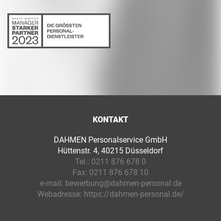
KONTAKT
DAHMEN Personalservice GmbH
Hüttenstr. 4, 40215 Düsseldorf
Tel.:
0211 876 678 0
Fax:
0211 876 678 10
e-mail:
bewerbung@dahmen-personal.de
Webadresse:
https://dahmen-personal.de/