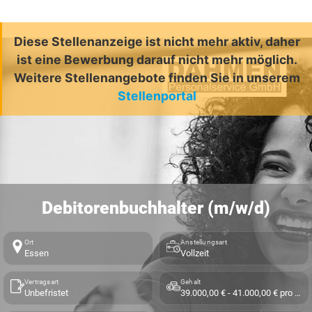
Diese Stellenanzeige ist nicht mehr aktiv, daher
ist eine Bewerbung darauf nicht mehr möglich.
Weitere Stellenangebote finden Sie in unserem
Stellenportal
Debitorenbuchhalter (m/w/d)
Ort
Anstellungsart
Essen
Vollzeit
Vertragsart
Gehalt
Unbefristet
39.000,00 € - 41.000,00 € pro Jahr