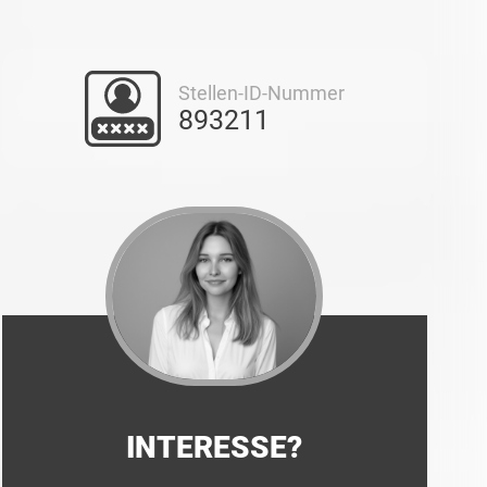
Stellen-ID-Nummer
893211
INTERESSE?