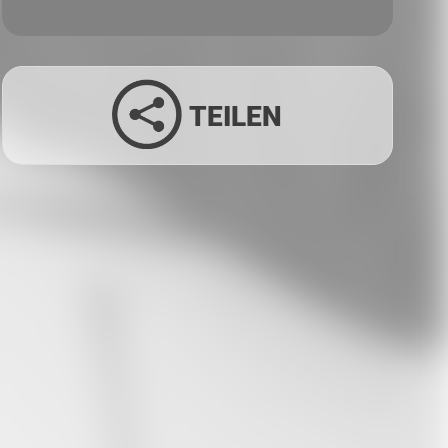
TEILEN
Facebook
Twitter
LinkedIn
Xing
Whatsapp
E-Mail