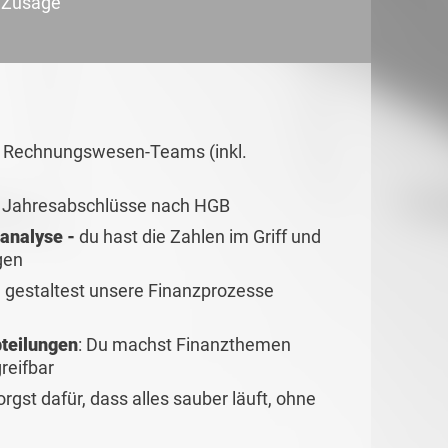
r Zusage
d Rechnungswesen-Teams (inkl.
nd Jahresabschlüsse nach HGB
nanalyse -
du hast die Zahlen im Griff und
gen
u gestaltest unsere Finanzprozesse
bteilungen
: Du machst Finanzthemen
reifbar
orgst dafür, dass alles sauber läuft, ohne