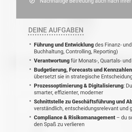
Nachhaltige Betreuung auch nach Ihre
DEINE AUFGABEN
Führung und Entwicklung
des Finanz- un
Buchhaltung, Controlling, Reporting)
Verantwortung
für Monats-, Quartals- u
Budgetierung, Forecasts und Kennzahle
übersetzt sie in strategische Entscheidun
Prozessoptimierung & Digitalisierung
: D
smarter, effizienter, moderner
Schnittstelle zu Geschäftsführung und A
verständlich, entscheidungsrelevant und g
Compliance & Risikomanagement
– du s
den Spaß zu verlieren