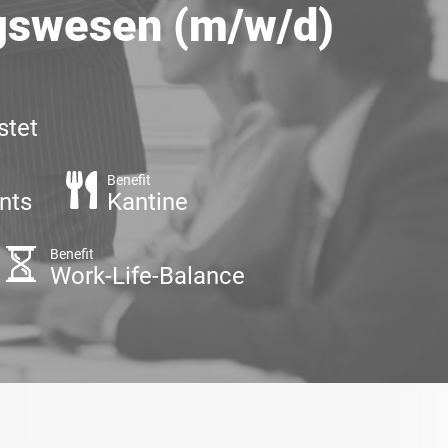
ngswesen (m/w/d)
stet
Benefit
nts
Kantine
Benefit
Work-Life-Balance