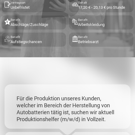
Vertragsart
Gehalt
Unbefristet
17,20 € - 20,13 € pro Stunde
Benefit
Benefit
Abschläge/Zuschläge
Arbeitskleidung
Benefit
Benefit
Aufstiegschancen
Betriebsarzt
Für die Produktion unseres Kunden,
welcher im Bereich der Herstellung von
Autobatterien tätig ist, suchen wir aktuell
Produktionshelfer (m/w/d) in Vollzeit.