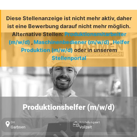
Diese Stellenanzeige ist nicht mehr aktiv, daher
ist eine Bewerbung darauf nicht mehr möglich.
Alternative Stellen:
Produktionsmitarbeiter
(m/w/d)
,
Maschinenbediener (m/w/d)
,
Helfer
Produktion (m/w/d)
oder in unserem
Stellenportal
Produktionshelfer (m/w/d)
Ort
Anstellungsart
Garbsen
Vollzeit