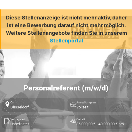
Diese Stellenanzeige ist nicht mehr aktiv, daher
ist eine Bewerbung darauf nicht mehr möglich.
Weitere Stellenangebote finden Sie in unserem
Stellenportal
Personalreferent (m/w/d)
Ort
Anstellungsart
Düsseldorf
Vollzeit
Vertragsart
Gehalt
Unbefristet
36.000,00 € - 40.000,00 € pro Jahr