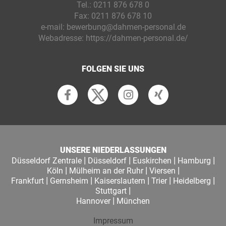
Tel.:
0211 876 678 0
Fax:
0211 876 678 10
e-mail:
bewerbung@dahmen-personal.de
Webadresse:
https://dahmen-personal.de/
FOLGEN SIE UNS
UNSERE NIEDERLASSUNGEN
|
|
|
|
Düsseldorf Zentrale
Düsseldorf
Euskirchen
Hamburg
|
|
|
Köln
Mülheim an der Ruhr
Viersen
|
|
|
|
|
Frankfurt
Gernsheim
Kaiserslautern
Trier
Heidelberg
|
Stuttgart
|
Hannover
München
Impressum