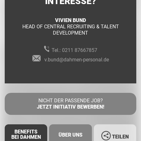
INTERESSE?
VIVIEN BUND
HEAD OF CENTRAL RECRUITING & TALENT
DEVELOPMENT
Tel.:
0211 87667857
v.bund@dahmen-personal.de
NICHT DER PASSENDE JOB?
JETZT INITIATIV BEWERBEN!
BENEFITS
ÜBER UNS
TEILEN
BEI DAHMEN