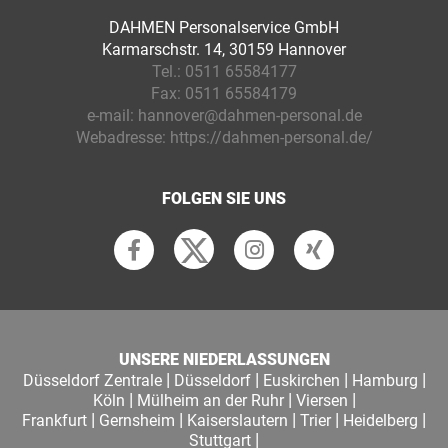
DAHMEN Personalservice GmbH
Karmarschstr. 14, 30159 Hannover
Tel.:
0511 65584177
Fax:
0511 65584179
e-mail:
hannover@dahmen-personal.de
Webadresse:
https://dahmen-personal.de/
FOLGEN SIE UNS
UNSERE NIEDERLASSUNGEN
|
|
|
|
Düsseldorf Zentrale
Düsseldorf
Euskirchen
Hamburg
|
|
|
Köln
Mülheim an der Ruhr
Viersen
|
|
|
|
|
Frankfurt
Gernsheim
Kaiserslautern
Trier
Heidelberg
|
Stuttgart