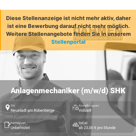
Diese Stellenanzeige ist nicht mehr aktiv, daher
ist eine Bewerbung darauf nicht mehr möglich.
Weitere Stellenangebote finden Sie in unserem
Stellenportal
Anlagenmechaniker (m/w/d) SHK
Ort
Anstellungsart
Neustadt am Rübenberge
Vollzeit
Vertragsart
Gehalt
Unbefristet
ab 23,00 € pro Stunde