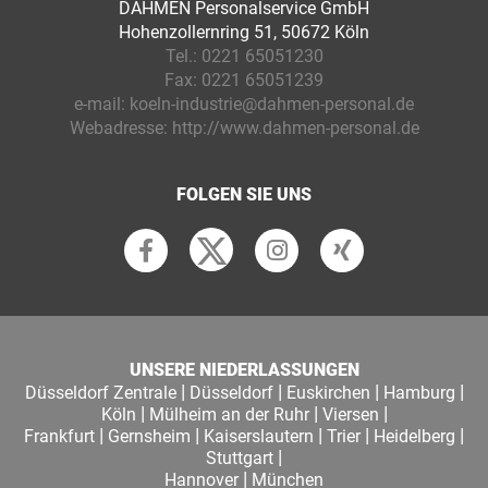
DAHMEN Personalservice GmbH
Hohenzollernring 51, 50672 Köln
Tel.:
0221 65051230
Fax:
0221 65051239
e-mail:
koeln-industrie@dahmen-personal.de
Webadresse:
http://www.dahmen-personal.de
FOLGEN SIE UNS
UNSERE NIEDERLASSUNGEN
|
|
|
|
Düsseldorf Zentrale
Düsseldorf
Euskirchen
Hamburg
|
|
|
Köln
Mülheim an der Ruhr
Viersen
|
|
|
|
|
Frankfurt
Gernsheim
Kaiserslautern
Trier
Heidelberg
|
Stuttgart
|
Hannover
München