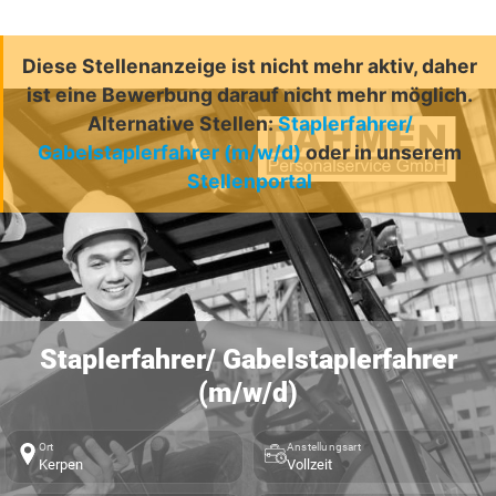
Diese Stellenanzeige ist nicht mehr aktiv, daher
ist eine Bewerbung darauf nicht mehr möglich.
Alternative Stellen:
Staplerfahrer/
Gabelstaplerfahrer (m/w/d)
oder in unserem
Stellenportal
Staplerfahrer/ Gabelstaplerfahrer
(m/w/d)
Ort
Anstellungsart
Kerpen
Vollzeit