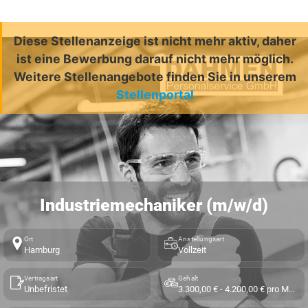
Diese Stellenanzeige ist nicht mehr aktiv, daher
ist eine Bewerbung darauf nicht mehr möglich.
Weitere Stellenangebote finden Sie in unserem
Stellenportal
Industriemechaniker (m/w/d)
Ort
Anstellungsart
Hamburg
Vollzeit
Vertragsart
Gehalt
Unbefristet
3.300,00 € - 4.200,00 € pro Monat