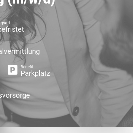
agsart
efristet
lvermittlung
Benefit
Parkplatz
rsvorsorge