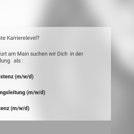
ste Karrierelevel?
furt am Main suchen wir Dich in der
tlung als :
istenz (m/w/d)
ungsleitung (m/w/d)
tenz (m/w/d)