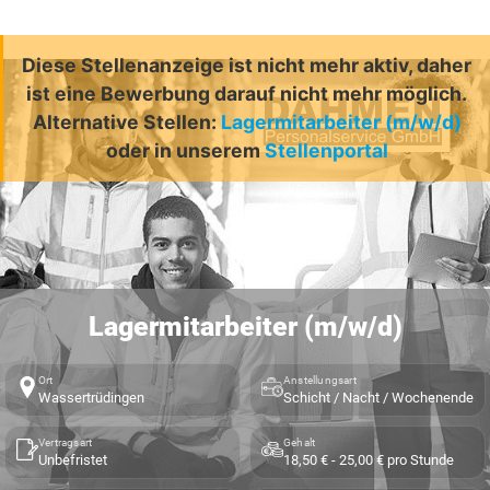
Diese Stellenanzeige ist nicht mehr aktiv, daher
ist eine Bewerbung darauf nicht mehr möglich.
Alternative Stellen:
Lagermitarbeiter (m/w/d)
oder in unserem
Stellenportal
Lagermitarbeiter (m/w/d)
Ort
Anstellungsart
Wassertrüdingen
Schicht / Nacht / Wochenende
Vertragsart
Gehalt
Unbefristet
18,50 € - 25,00 € pro Stunde