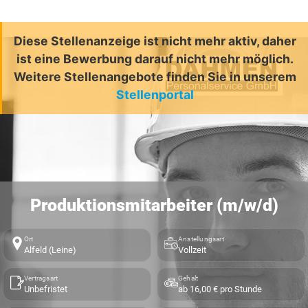
Diese Stellenanzeige ist nicht mehr aktiv, daher
ist eine Bewerbung darauf nicht mehr möglich.
Weitere Stellenangebote finden Sie in unserem
Stellenportal
Produktionsmitarbeiter (m/w/d)
Ort
Anstellungsart
Alfeld (Leine)
Vollzeit
Vertragsart
Gehalt
Unbefristet
ab 16,00 € pro Stunde