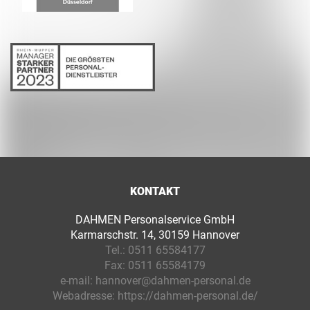
KONTAKT
DAHMEN Personalservice GmbH
Karmarschstr. 14, 30159 Hannover
Tel.:
0511 65584177
Fax:
0511 65584179
e-mail:
hannover@dahmen-personal.de
Webadresse:
https://dahmen-personal.de/