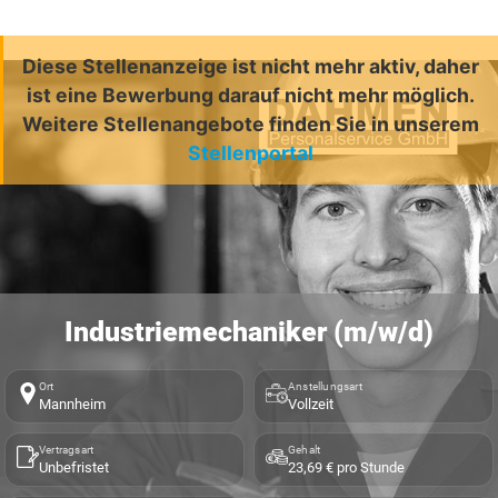
Diese Stellenanzeige ist nicht mehr aktiv, daher
ist eine Bewerbung darauf nicht mehr möglich.
Weitere Stellenangebote finden Sie in unserem
Stellenportal
Industriemechaniker (m/w/d)
Ort
Anstellungsart
Mannheim
Vollzeit
Vertragsart
Gehalt
Unbefristet
23,69 € pro Stunde