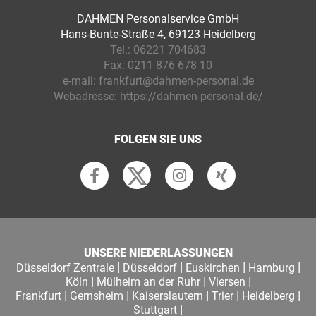
DAHMEN Personalservice GmbH
Hans-Bunte-Straße 4, 69123 Heidelberg
Tel.:
06221 704683
Fax:
0211 876 678 10
e-mail:
frankfurt@dahmen-personal.de
Webadresse:
https://dahmen-personal.de/
FOLGEN SIE UNS
UNSERE NIEDERLASSUNGEN
|
|
|
|
Düsseldorf Zentrale
Düsseldorf
Euskirchen
Hamburg
|
|
|
Köln
Mülheim an der Ruhr
Viersen
|
|
|
|
|
Frankfurt
Gernsheim
Kaiserslautern
Trier
Heidelberg
|
Stuttgart