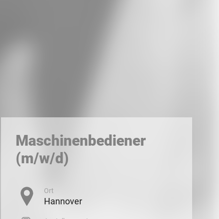
LinkedIn
Xing
Whatsapp
E-Mail
Maschinenbediener
(m/w/d)
Ort
Hannover