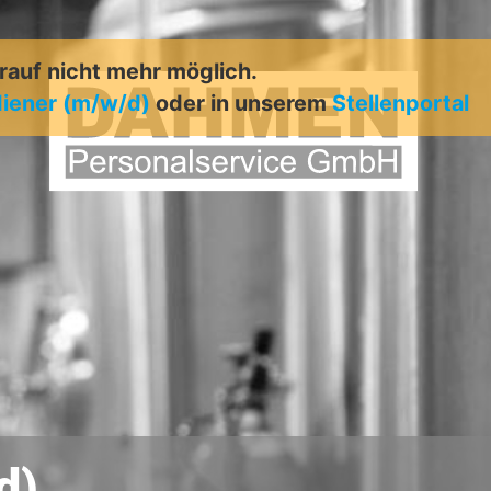
arauf nicht mehr möglich.
iener (m/w/d)
oder in unserem
Stellenportal
d)