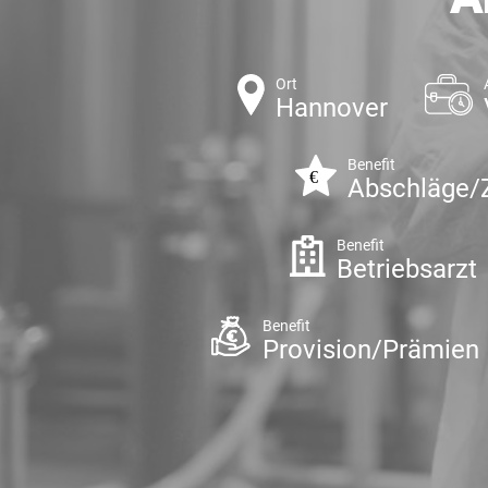
Ort
Hannover
Benefit
Abschläge/
Benefit
Betriebsarzt
Benefit
Provision/Prämien