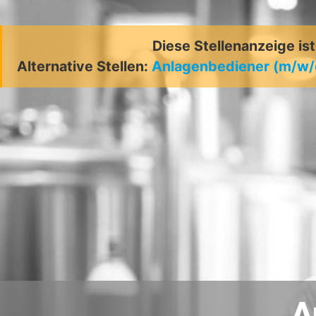
Diese Stellenanzeige is
Alternative Stellen:
Anlagenbediener (m/w/
A