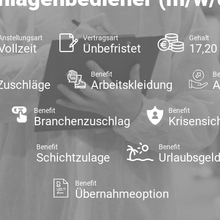
Anstellungsart
Vertragsart
Gehalt
Vollzeit
Unbefristet
17,20
Benefit
Be
Zuschläge
Arbeitskleidung
A
Benefit
Benefit
Branchenzuschlag
Krisensic
Benefit
Benefit
Schichtzulage
Urlaubsgel
Benefit
Übernahmeoption