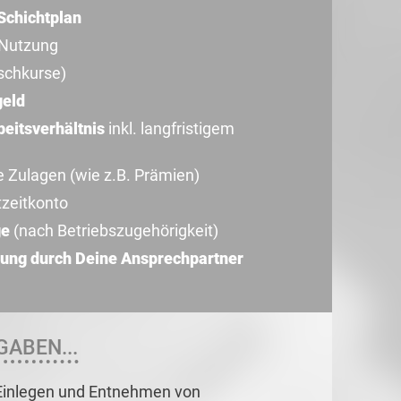
Schichtplan
 Nutzung
schkurse)
geld
beitsverhältnis
inkl. langfristigem
e Zulagen (wie z.B. Prämien)
tzeitkonto
ge
(nach Betriebszugehörigkeit)
ung durch Deine Ansprechpartner
GABEN...
 Einlegen und Entnehmen von