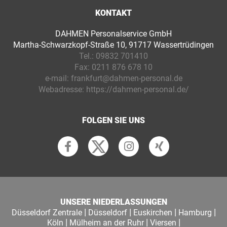
KONTAKT
DAHMEN Personalservice GmbH
Martha-Schwarzkopf-Straße 10, 91717 Wassertrüdingen
Tel.:
09832 701410
Fax:
0211 876 678 10
e-mail:
frankfurt@dahmen-personal.de
Webadresse:
https://dahmen-personal.de/
FOLGEN SIE UNS
UNSERE NIEDERLASSUNGEN
|
|
|
|
Düsseldorf Zentrale
Düsseldorf
Euskirchen
Hamburg
|
|
|
Köln
Mülheim an der Ruhr
Viersen