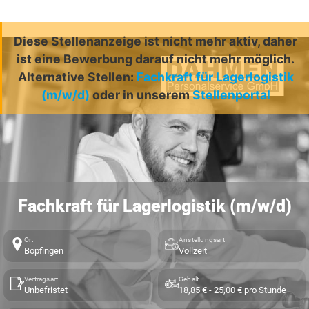
Diese Stellenanzeige ist nicht mehr aktiv, daher
ist eine Bewerbung darauf nicht mehr möglich.
Alternative Stellen:
Fachkraft für Lagerlogistik
(m/w/d)
oder in unserem
Stellenportal
Fachkraft für Lagerlogistik (m/w/d)
Ort
Anstellungsart
Bopfingen
Vollzeit
Vertragsart
Gehalt
Unbefristet
18,85 € - 25,00 € pro Stunde