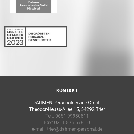
KONTAKT
DAHMEN Personalservice GmbH
Theodor-Heuss-Allee 15, 54292 Trier
Tel.:
0651 99980811
Fax:
0211 876 678 10
e-mail:
trier@dahmen-personal.de