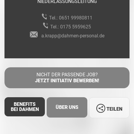
NIEDERLASSUNGSLEITUNG
Tel.:
0651 99980811
Tel.:
0175 5959625
a.krapp@dahmen-personal.de
NICHT DER PASSENDE JOB?
JETZT INITIATIV BEWERBEN!
BENEFITS
ÜBER UNS
TEILEN
BEI DAHMEN
Facebook