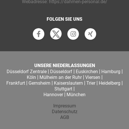
Webadresse:
https://dahmen-personal.de/
FOLGEN SIE UNS
UNSERE NIEDERLASSUNGEN
|
|
|
|
Düsseldorf Zentrale
Düsseldorf
Euskirchen
Hamburg
|
|
|
Köln
Mülheim an der Ruhr
Viersen
|
|
|
|
|
Frankfurt
Gernsheim
Kaiserslautern
Trier
Heidelberg
|
Stuttgart
|
Hannover
München
Impressum
Datenschutz
AGB