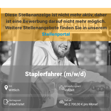
Diese Stellenanzeige ist nicht mehr aktiv, daher
ist eine Bewerbung darauf nicht mehr möglich.
Weitere Stellenangebote finden Sie in unserem
Stellenportal
Staplerfahrer (m/w/d)
Ort
Anstellungsart
Wittlich
Vollzeit
Vertragsart
Gehalt
Unbefristet
ab 2.700,00 € pro Monat