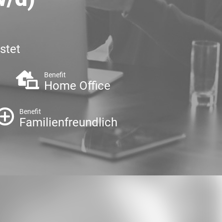
stet
Benefit
Home Office
Benefit
Familienfreundlich