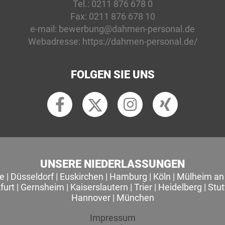
Tel.:
0211 876 678 0
Fax:
0211 876 678 10
e-mail:
bewerbung@dahmen-personal.de
Webadresse:
https://dahmen-personal.de/
FOLGEN SIE UNS
UNSERE NIEDERLASSUNGEN
le
|
Düsseldorf
|
Euskirchen
|
Hamburg
|
Köln
|
Mülheim an 
furt
|
Gernsheim
|
Kaiserslautern
|
Trier
|
Heidelberg
|
Stut
Hannover
|
München
Impressum