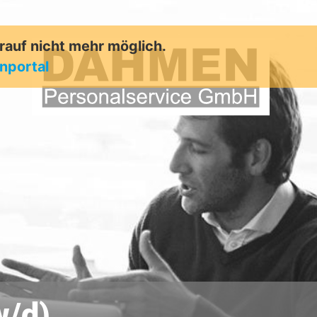
arauf nicht mehr möglich.
enportal
w/d)