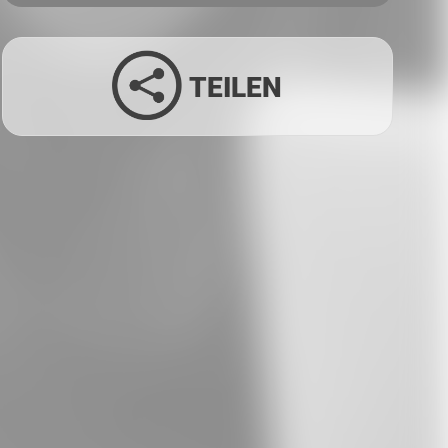
TEILEN
Facebook
Twitter
LinkedIn
Xing
Whatsapp
E-Mail