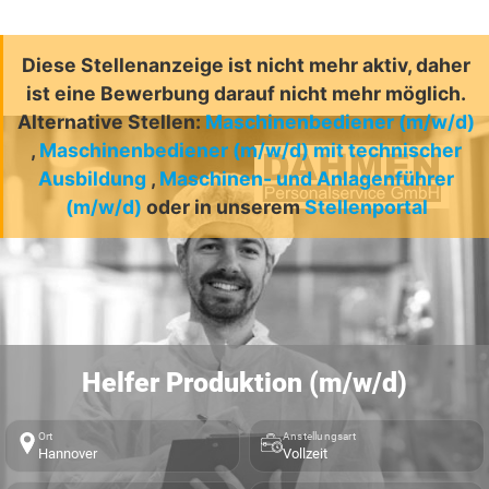
Diese Stellenanzeige ist nicht mehr aktiv, daher
ist eine Bewerbung darauf nicht mehr möglich.
Alternative Stellen:
Maschinenbediener (m/w/d)
,
Maschinenbediener (m/w/d) mit technischer
Ausbildung
,
Maschinen- und Anlagenführer
(m/w/d)
oder in unserem
Stellenportal
Helfer Produktion (m/w/d)
Ort
Anstellungsart
Hannover
Vollzeit