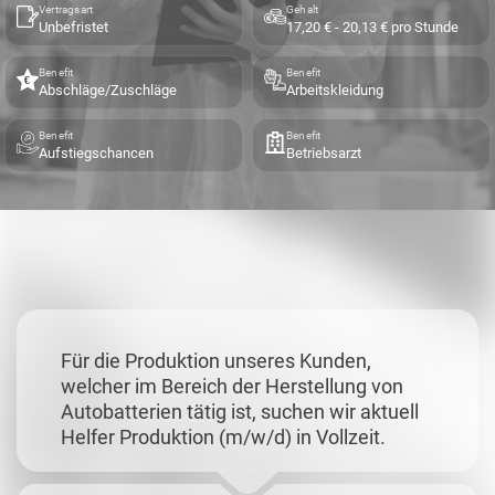
Vertragsart
Gehalt
Unbefristet
17,20 € - 20,13 € pro Stunde
Benefit
Benefit
Abschläge/Zuschläge
Arbeitskleidung
Benefit
Benefit
Aufstiegschancen
Betriebsarzt
Für die Produktion unseres Kunden,
welcher im Bereich der Herstellung von
Autobatterien tätig ist, suchen wir aktuell
Helfer Produktion (m/w/d) in Vollzeit.