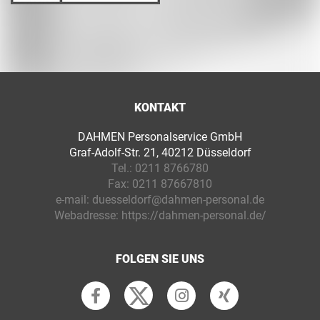
KONTAKT
DAHMEN Personalservice GmbH
Graf-Adolf-Str. 21, 40212 Düsseldorf
Tel.:
0211 8766780
Fax:
0211 87667810
e-mail:
duesseldorf@dahmen-personal.de
Webadresse:
https://dahmen-personal.de/
FOLGEN SIE UNS