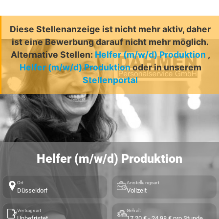
Diese Stellenanzeige ist nicht mehr aktiv, daher
ist eine Bewerbung darauf nicht mehr möglich.
Alternative Stellen:
Helfer (m/w/d) Produktion
,
Helfer (m/w/d) Produktion
oder in unserem
Stellenportal
Helfer (m/w/d) Produktion
Ort
Anstellungsart
Düsseldorf
Vollzeit
Vertragsart
Gehalt
Unbefristet
17,20 € - 24,98 € pro Stunde