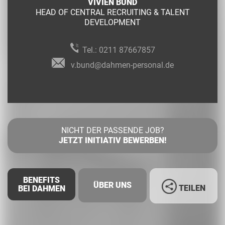
VIVIEN BUND
HEAD OF CENTRAL RECRUITING & TALENT
DEVELOPMENT
Tel.:
0211 87667857
v.bund@dahmen-personal.de
NICHT DER PASSENDE JOB?
JETZT INITIATIV BEWERBEN!
BENEFITS
ÜBER UNS
TEILEN
BEI DAHMEN
Facebook