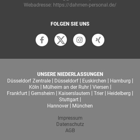
Webadresse:
https://dahmen-personal.de/
FOLGEN SIE UNS
UNSERE NIEDERLASSUNGEN
|
|
|
|
Düsseldorf Zentrale
Düsseldorf
Euskirchen
Hamburg
|
|
|
Köln
Mülheim an der Ruhr
Viersen
|
|
|
|
|
Frankfurt
Gernsheim
Kaiserslautern
Trier
Heidelberg
|
Stuttgart
|
Hannover
München
Impressum
Datenschutz
AGB