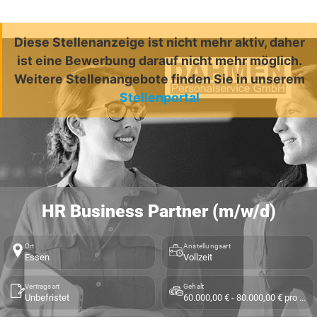
Diese Stellenanzeige ist nicht mehr aktiv, daher
ist eine Bewerbung darauf nicht mehr möglich.
Weitere Stellenangebote finden Sie in unserem
Stellenportal
HR Business Partner (m/w/d)
Ort
Anstellungsart
Essen
Vollzeit
Vertragsart
Gehalt
Unbefristet
60.000,00 € - 80.000,00 € pro Jahr