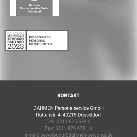
KONTAKT
DAHMEN Personalservice GmbH
Hüttenstr. 4, 40215 Düsseldorf
Tel.:
0211 876 678 0
Fax:
0211 876 678 10
e-mail:
bewerbung@dahmen-personal.de