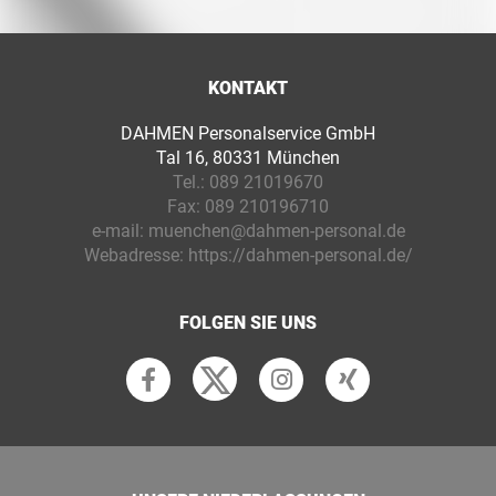
KONTAKT
DAHMEN Personalservice GmbH
Tal 16, 80331 München
Tel.:
089 21019670
Fax:
089 210196710
e-mail:
muenchen@dahmen-personal.de
Webadresse:
https://dahmen-personal.de/
FOLGEN SIE UNS