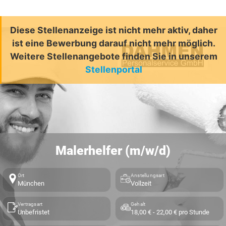
Diese Stellenanzeige ist nicht mehr aktiv, daher
ist eine Bewerbung darauf nicht mehr möglich.
Weitere Stellenangebote finden Sie in unserem
Stellenportal
Malerhelfer (m/w/d)
Ort
Anstellungsart
München
Vollzeit
Vertragsart
Gehalt
Unbefristet
18,00 € - 22,00 € pro Stunde