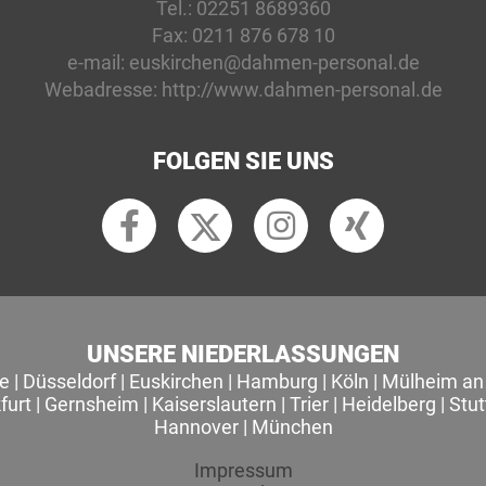
Tel.:
02251 8689360
Fax:
0211 876 678 10
e-mail:
euskirchen@dahmen-personal.de
Webadresse:
http://www.dahmen-personal.de
FOLGEN SIE UNS
UNSERE NIEDERLASSUNGEN
le
|
Düsseldorf
|
Euskirchen
|
Hamburg
|
Köln
|
Mülheim an 
furt
|
Gernsheim
|
Kaiserslautern
|
Trier
|
Heidelberg
|
Stut
Hannover
|
München
Impressum