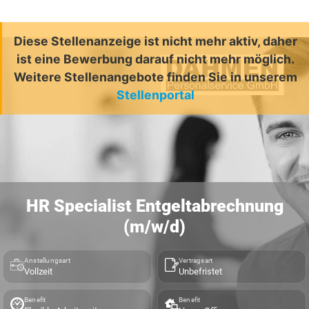
Diese Stellenanzeige ist nicht mehr aktiv, daher
ist eine Bewerbung darauf nicht mehr möglich.
Weitere Stellenangebote finden Sie in unserem
Stellenportal
HR Specialist Entgeltabrechnung
(m/w/d)
Anstellungsart
Vertragsart
Vollzeit
Unbefristet
Benefit
Benefit