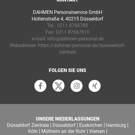
DAHMEN Personalservice GmbH
Hüttenstraße 4, 40215 Düsseldorf
Tel.:
0211 8766780
Fax:
0211 87667810
e-mail:
info@dahmen-personal.de
Webadresse:
https://dahmen-personal.de/duesseldorf-
zentrale
FOLGEN SIE UNS
UNSERE NIEDERLASSUNGEN
|
|
|
|
Düsseldorf Zentrale
Düsseldorf
Euskirchen
Hamburg
|
|
|
Köln
Mülheim an der Ruhr
Viersen