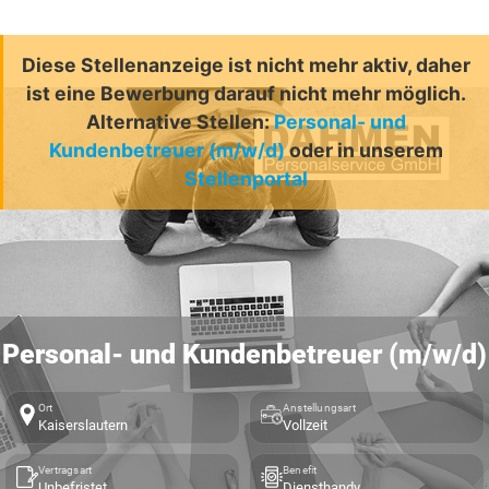
Diese Stellenanzeige ist nicht mehr aktiv, daher
ist eine Bewerbung darauf nicht mehr möglich.
Alternative Stellen:
Personal- und
Kundenbetreuer (m/w/d)
oder in unserem
Stellenportal
Personal- und Kundenbetreuer (m/w/d)
Ort
Anstellungsart
Kaiserslautern
Vollzeit
Vertragsart
Benefit
Unbefristet
Diensthandy