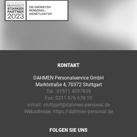
KONTAKT
DAHMEN Personalservice GmbH
Marktstraße 4, 70372 Stuttgart
Tel.:
01511 4097939
Fax:
0211 876 678 10
e-mail:
stuttgart@dahmen-personal.de
Webadresse:
https://dahmen-personal.de
FOLGEN SIE UNS