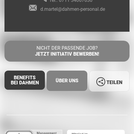
Tel.:
0711 34067630
d.martel@dahmen-personal.de
NICHT DER PASSENDE JOB?
JETZT INITIATIV BEWERBEN!
BENEFITS
ÜBER UNS
TEILEN
BEI DAHMEN
Facebook
LinkedIn