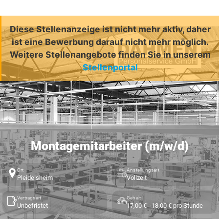
Diese Stellenanzeige ist nicht mehr aktiv, daher
ist eine Bewerbung darauf nicht mehr möglich.
Weitere Stellenangebote finden Sie in unserem
Stellenportal
Montagemitarbeiter (m/w/d)
Ort
Anstellungsart
Pleidelsheim
Vollzeit
Vertragsart
Gehalt
Unbefristet
17,00 € - 18,00 € pro Stunde