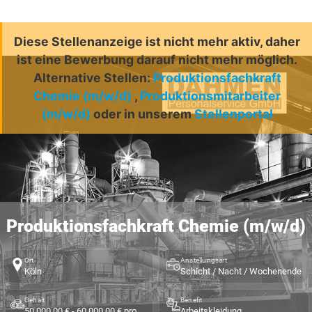
Diese Stellenanzeige ist nicht mehr aktiv, daher
ist eine Bewerbung darauf nicht mehr möglich.
Alternative Stellen:
Produktionsfachkraft
Chemie (m/w/d)
,
Produktionsmitarbeiter
(m/w/d)
oder in unserem
Stellenportal
Produktionsfachkraft Chemie (m/w/d)
Ort
Anstellungsart
Köln
Schicht / Nacht / Wochenende
Gehalt
Benefit
50.000,00 € - 60.000,00 € pro Jahr
Arbeitskleidung