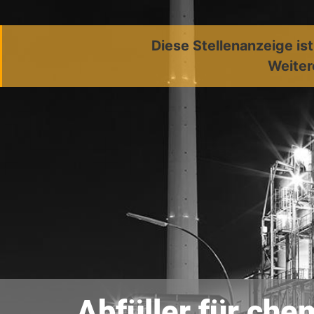
Diese Stellenanzeige is
Weiter
Abfüller für ch