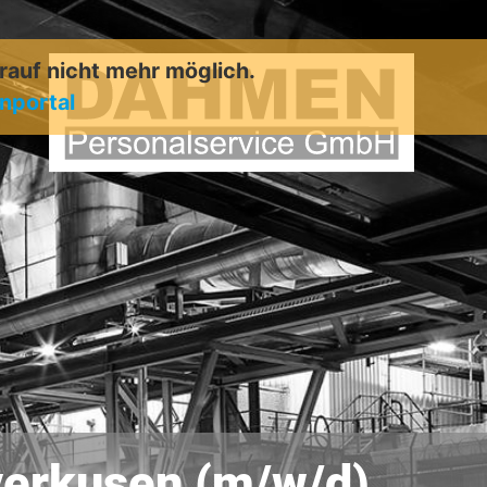
arauf nicht mehr möglich.
enportal
verkusen (m/w/d)