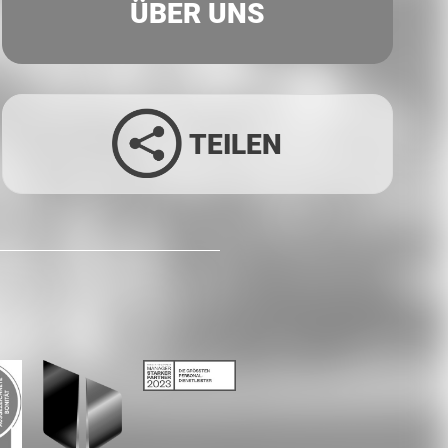
ÜBER UNS
TEILEN
Facebook
Twitter
LinkedIn
Xing
Whatsapp
E-Mail