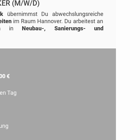
KER (M/W/D)
ik
übernimmst Du abwechslungsreiche
eiten
im Raum Hannover. Du arbeitest an
agen in
Neubau-, Sanierungs- und
00 €
en Tag
dung