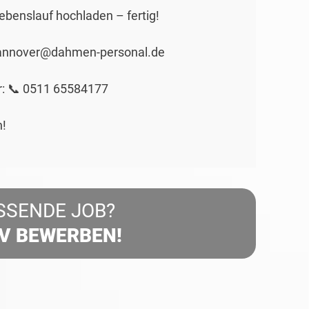
Lebenslauf hochladen – fertig!
 hannover@dahmen-personal.de
er: 📞 0511 65584177
n!
SSENDE JOB?
IV BEWERBEN!