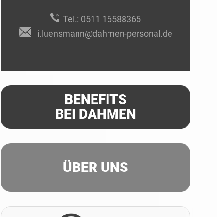
Tel.:
0511 16588365
i.luensmann@dahmen-personal.de
BENEFITS
BEI DAHMEN
ÜBER UNS