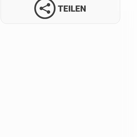
TEILEN
Facebook
Twitter
LinkedIn
Xing
Whatsapp
E-Mail