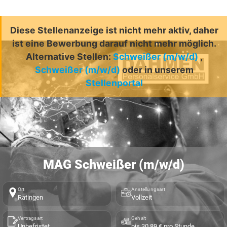
Diese Stellenanzeige ist nicht mehr aktiv, daher
ist eine Bewerbung darauf nicht mehr möglich.
Alternative Stellen:
Schweißer (m/w/d)
,
Schweißer (m/w/d)
oder in unserem
Stellenportal
MAG Schweißer (m/w/d)
Ort
Anstellungsart
Ratingen
Vollzeit
Vertragsart
Gehalt
Unbefristet
bis 30,89 € pro Stunde