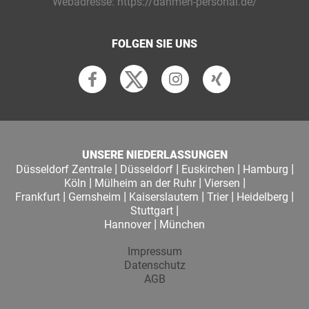
Webadresse:
https://dahmen-personal.de/
FOLGEN SIE UNS
UNSERE NIEDERLASSUNGEN
|
|
|
|
Düsseldorf Zentrale
Düsseldorf
Euskirchen
Hamburg
|
|
|
Köln
Mülheim an der Ruhr
Viersen
|
|
|
|
|
Frankfurt
Gernsheim
Kaiserslautern
Trier
Heidelberg
|
Stuttgart
|
Hannover
München
Impressum
Datenschutz
AGB