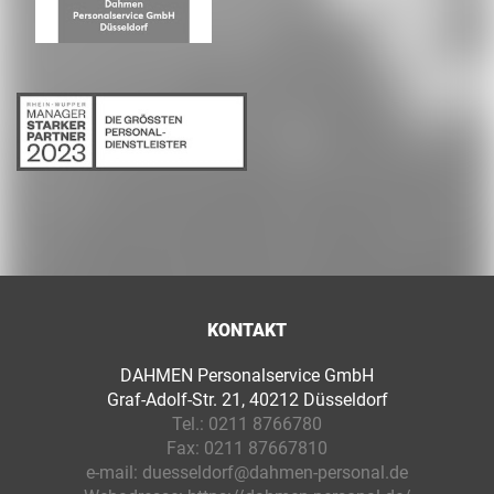
KONTAKT
DAHMEN Personalservice GmbH
Graf-Adolf-Str. 21, 40212 Düsseldorf
Tel.:
0211 8766780
Fax:
0211 87667810
e-mail:
duesseldorf@dahmen-personal.de