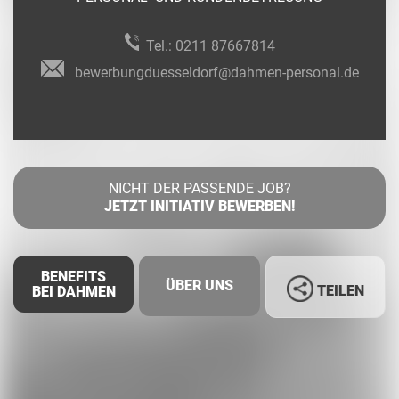
Tel.:
0211 87667814
bewerbungduesseldorf@dahmen-personal.de
NICHT DER PASSENDE JOB?
JETZT INITIATIV BEWERBEN!
BENEFITS
ÜBER UNS
TEILEN
BEI DAHMEN
Facebook