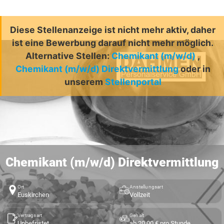
Diese Stellenanzeige ist nicht mehr aktiv, daher
ist eine Bewerbung darauf nicht mehr möglich.
Alternative Stellen:
Chemikant (m/w/d)
,
Chemikant (m/w/d) Direktvermittlung
oder in
unserem
Stellenportal
Chemikant (m/w/d) Direktvermittlung
Ort
Anstellungsart
Euskirchen
Vollzeit
Vertragsart
Gehalt
Unbefristet
ab 20,00 € pro Stunde