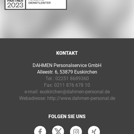
KONTAKT
DAHMEN Personalservice GmbH
Alleestr. 6, 53879 Euskirchen
Tel.:
02251 8689360
Fax:
0211 876 678 10
e-mail:
euskirchen@dahmen-personal.de
Webadresse:
http://www.dahmen-personal.de
FOLGEN SIE UNS