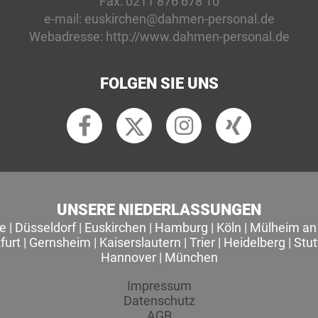
Fax:
0211 876 678 10
e-mail:
euskirchen@dahmen-personal.de
Webadresse:
http://www.dahmen-personal.de
FOLGEN SIE UNS
UNSERE NIEDERLASSUNGEN
le
|
Düsseldorf
|
Euskirchen
|
Hamburg
|
Köln
|
Mülheim an 
furt
|
Gernsheim
|
Kaiserslautern
|
Trier
|
Heidelberg
|
Stut
Hannover
|
München
Impressum
Datenschutz
AGB