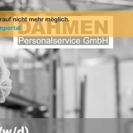
arauf nicht mehr möglich.
enportal
/w/d)