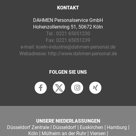
KONTAKT
DAHMEN Personalservice GmbH
Hohenzollernring 51, 50672 Köln
Tel.:
0221 65051230
Fax:
0221 65051239
e-mail:
koeln-industrie@dahmen-personal.de
Webadresse:
http://www.dahmen-personal.de
FOLGEN SIE UNS
UNSERE NIEDERLASSUNGEN
|
|
|
|
Düsseldorf Zentrale
Düsseldorf
Euskirchen
Hamburg
|
|
|
Köln
Mülheim an der Ruhr
Viersen