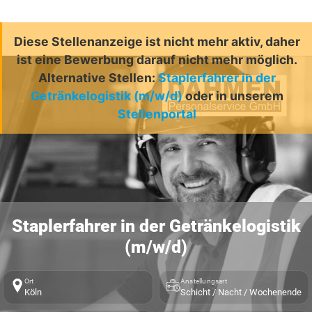
Diese Stellenanzeige ist nicht mehr aktiv, daher
ist eine Bewerbung darauf nicht mehr möglich.
Alternative Stellen:
Staplerfahrer in der
Getränkelogistik (m/w/d)
oder in unserem
Stellenportal
Staplerfahrer in der Getränkelogistik
(m/w/d)
Ort
Anstellungsart
Köln
Schicht / Nacht / Wochenende