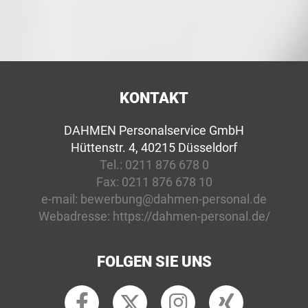
KONTAKT
DAHMEN Personalservice GmbH
Hüttenstr. 4, 40215 Düsseldorf
Tel.:
0211 876 678 0
Fax:
0211 876 678 10
e-mail:
bewerbung@dahmen-personal.de
Webadresse:
https://dahmen-personal.de/
FOLGEN SIE UNS