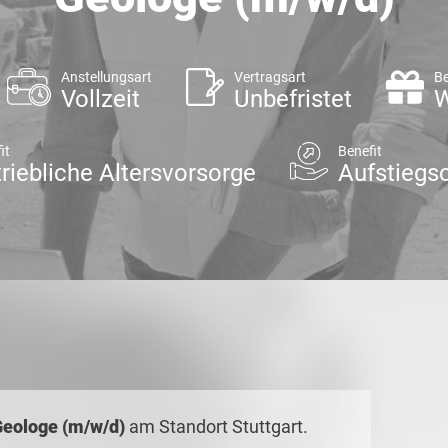
Anstellungsart
Vertragsart
Be
Vollzeit
Unbefristet
W
it
Benefit
riebliche Altersvorsorge
Aufstiegs
eologe (m/w/d)
am Standort Stuttgart.