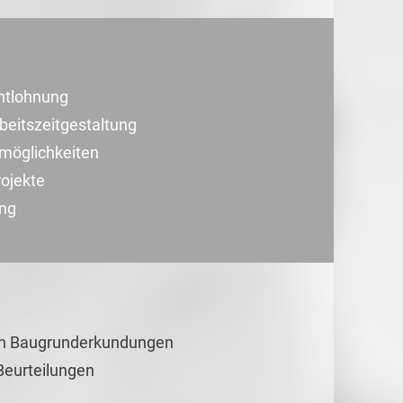
Entlohnung
rbeitszeitgestaltung
smöglichkeiten
ojekte
ung
on Baugrunderkundungen
eurteilungen