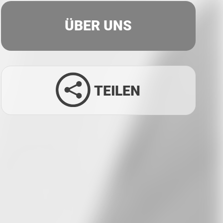
ÜBER UNS
TEILEN
Facebook
Twitter
LinkedIn
Xing
Whatsapp
E-Mail