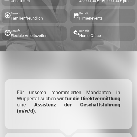
Unbefristet
48.000,00 € - 60.000,00 € pro Jahr
Benefit
Benefit
Familienfreundlich
Firmenevents
Benefit
Benefit
Flexible Arbeitszeiten
Home Office
Für unseren renommierten Mandanten in
Wuppertal suchen wir
für die
Direktvermittlung
eine
Assistenz der Geschäftsführung
(m/w/d).