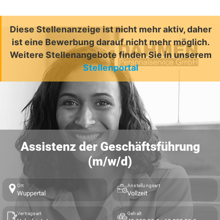
Diese Stellenanzeige ist nicht mehr aktiv, daher
ist eine Bewerbung darauf nicht mehr möglich.
Weitere Stellenangebote finden Sie in unserem
Stellenportal
Assistenz der Geschäftsführung
(m/w/d)
Ort
Anstellungsart
Wuppertal
Vollzeit
Vertragsart
Gehalt