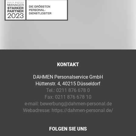
KONTAKT
DAHMEN Personalservice GmbH
Hüttenstr. 4, 40215 Düsseldorf
Tel.:
0211 876 678 0
Fax:
0211 876 678 10
e-mail:
bewerbung@dahmen-personal.de
Webadresse:
https://dahmen-personal.de/
FOLGEN SIE UNS