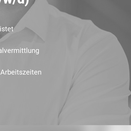
t
istet
lvermittlung
 Arbeitszeiten