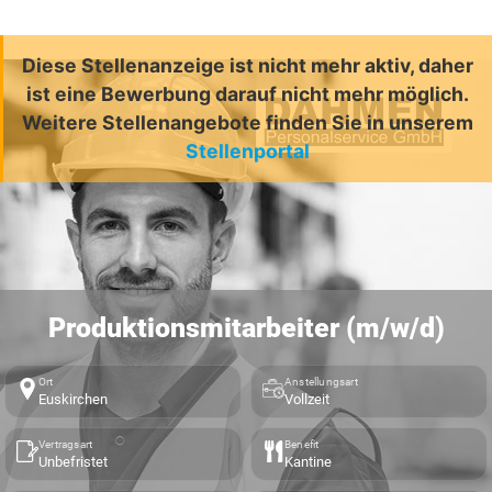
Diese Stellenanzeige ist nicht mehr aktiv, daher
ist eine Bewerbung darauf nicht mehr möglich.
Weitere Stellenangebote finden Sie in unserem
Stellenportal
Produktionsmitarbeiter (m/w/d)
Ort
Anstellungsart
Euskirchen
Vollzeit
Vertragsart
Benefit
Unbefristet
Kantine