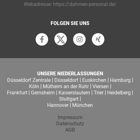
Webadresse:
https://dahmen-personal.de/
FOLGEN SIE UNS
UNSERE NIEDERLASSUNGEN
|
|
|
|
Düsseldorf Zentrale
Düsseldorf
Euskirchen
Hamburg
|
|
|
Köln
Mülheim an der Ruhr
Viersen
|
|
|
|
|
Frankfurt
Gernsheim
Kaiserslautern
Trier
Heidelberg
|
Stuttgart
|
Hannover
München
Impressum
Datenschutz
AGB