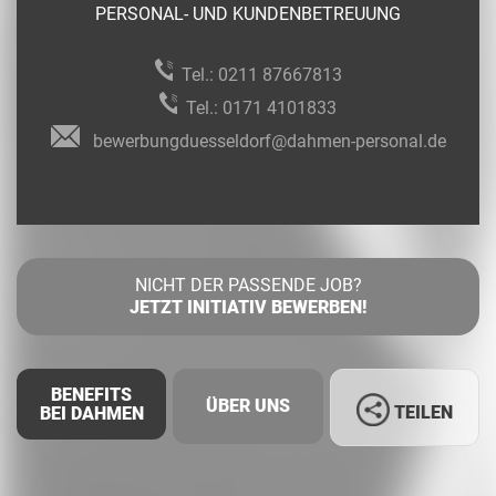
PERSONAL- UND KUNDENBETREUUNG
Tel.:
0211 87667813
Tel.:
0171 4101833
bewerbungduesseldorf@dahmen-personal.de
NICHT DER PASSENDE JOB?
JETZT INITIATIV BEWERBEN!
BENEFITS
ÜBER UNS
TEILEN
BEI DAHMEN
Facebook