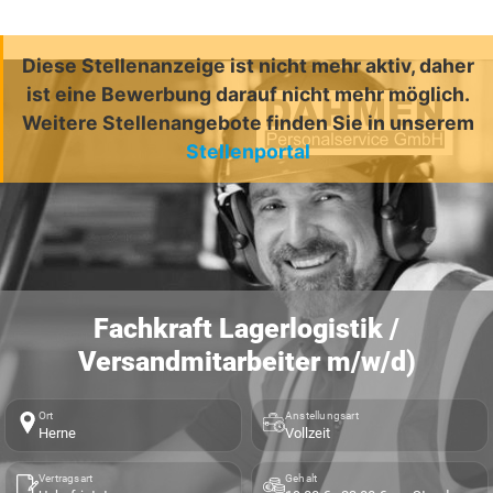
Diese Stellenanzeige ist nicht mehr aktiv, daher
ist eine Bewerbung darauf nicht mehr möglich.
Weitere Stellenangebote finden Sie in unserem
Stellenportal
Fachkraft Lagerlogistik /
Versandmitarbeiter m/w/d)
Ort
Anstellungsart
Herne
Vollzeit
Vertragsart
Gehalt