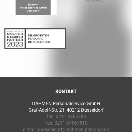
KONTAKT
DAHMEN Personalservice GmbH
Graf-Adolf-Str. 21, 40212 Düsseldorf
Tel.:
0211 8766780
Fax:
0211 87667810
e-mail:
duesseldorf@dahmen-personal.de