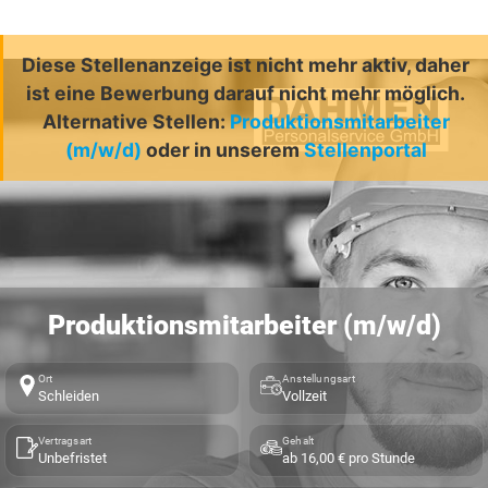
Diese Stellenanzeige ist nicht mehr aktiv, daher
ist eine Bewerbung darauf nicht mehr möglich.
Alternative Stellen:
Produktionsmitarbeiter
(m/w/d)
oder in unserem
Stellenportal
Produktionsmitarbeiter (m/w/d)
Ort
Anstellungsart
Schleiden
Vollzeit
Vertragsart
Gehalt
Unbefristet
ab 16,00 € pro Stunde