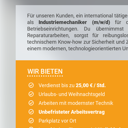
Für unseren Kunden, ein international täti
als
Industriemechaniker (m/w/d)
für di
Betriebseinrichtungen. Du übernimmst
Reparaturarbeiten, sorgst für reibungsl
technischem Know-how zur Sicherheit und Zu
einem modernen, technologieorientierten U
WIR BIETEN
Verdienst bis zu
25,00 € / Std.
Urlaubs- und Weihnachtsgeld
Arbeiten mit modernster Technik
Unbefristeter Arbeitsvertrag
Parkplatz vor Ort