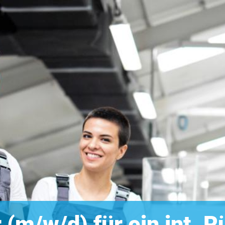
 (m/w/d) für ein int.