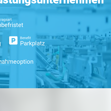
tragsart
befristet
Benefit
g
Parkplatz
nahmeoption