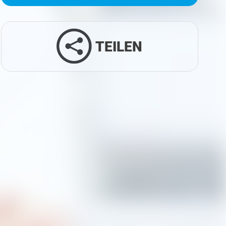
TEILEN
Facebook
Twitter
LinkedIn
Xing
Whatsapp
E-Mail